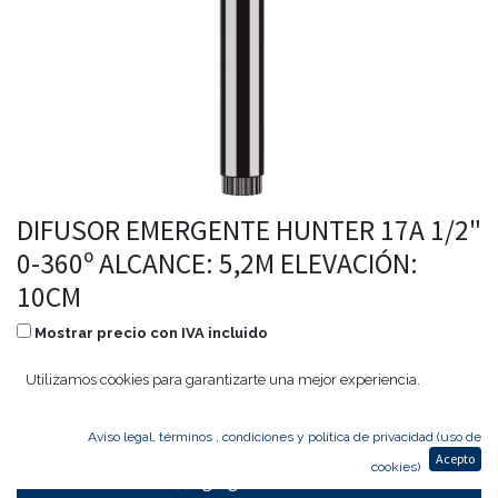
DIFUSOR EMERGENTE HUNTER 17A 1/2"
0-360º ALCANCE: 5,2M ELEVACIÓN:
10CM
Mostrar precio con IVA incluido
3,97
€
3,18
€
Utilizamos cookies para garantizarte una mejor experiencia.
Aviso legal, términos , condiciones y política de privacidad (uso de
Acepto
cookies)
Agregar al carrito