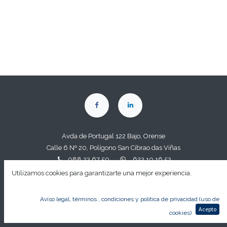
Avda de Portugal 122 Bajo, Orense
Calle 6 Nº 20, Polígono San Cibrao das Viñas
988 23 67
50
623 10 16 53
alfocasa@alfocasasl.c
om
Utilizamos cookies para garantizarte una mejor experiencia.
Aviso legal y política de privacidad
Aviso legal, términos , condiciones y política de privacidad (uso de
Acepto
cookies)
alfocasasl.com