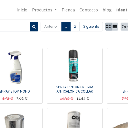
Inicio
Productos
Tienda
Contacto
blog
Ident
Or
Anterior
1
2
Siguiente
SPRAY PINTURA NEGRA
SPRAY STOP MOHO
ANTICALORICA COLLAK
SPR
4,52
€
3,62
€
14,30
€
11,44
€
7,3