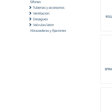
Sifones
Tuberías y accesorios
Ventilación
ROL
Desagües
Valvulas laton
Abrazaderas y fijaciones
SPRA