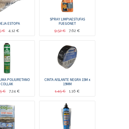
SPRAY LIMPIAESTUFAS
EJA ESTOPA
FUEGONET
5
€
4,12
€
9,52
€
7,62
€
UMA POLIURETANO
CINTA AISLANTE NEGRA 15M x
COLLAK
19MM
5
€
7,24
€
1,45
€
1,16
€