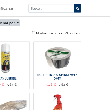
ificarse
denar por
Mostrar precio con IVA incluido
ROLLO CINTA ALUMINIO 50M X
AY LUBRISIL
50MM
0
€
5,84
€
9,78
€
7,82
€