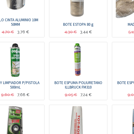
LO CINTA ALUMINIO 10M
50MM
BOTE ESTOPA 80 g
MAD
4,70
€
3,76
€
4,30
€
3,44
€
5,1
Y LIMPIADOR P/PISTOLA
BOTE ESPUMA POLIURETANO
BOTE ESP
500mL
ILLBRUCK FM310
9,60
€
7,68
€
9,05
€
7,24
€
9,0