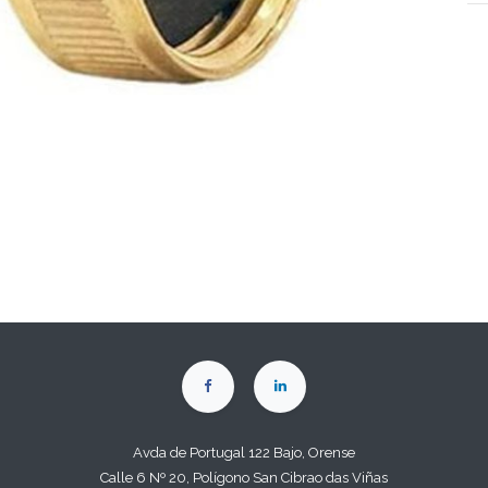
Avda de Portugal 122 Bajo, Orense
Calle 6 Nº 20, Polígono San Cibrao das Viñas