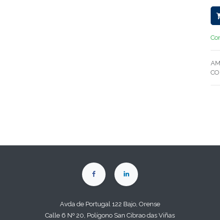
Con
AM
CO
Avda de Portugal 122 Bajo, Orense
Calle 6 Nº 20, Polígono San Cibrao das Viñas