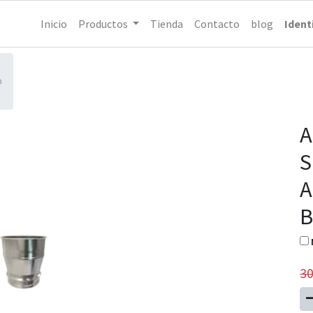
Inicio
Productos
Tienda
Contacto
blog
Ident
0
A
S
A
B
30