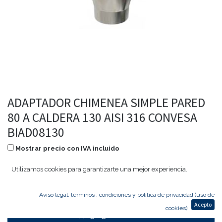
ADAPTADOR CHIMENEA SIMPLE PARED
80 A CALDERA 130 AISI 316 CONVESA
BIAD08130
Mostrar precio con IVA incluido
42,92
€
20,60
€
Utilizamos cookies para garantizarte una mejor experiencia.
Aviso legal, términos , condiciones y política de privacidad (uso de
Acepto
cookies)
Agregar al carrito