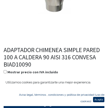
ADAPTADOR CHIMENEA SIMPLE PARED
100 A CALDERA 90 AISI 316 CONVESA
BIAD10090
Mostrar precio con IVA incluido
39,81
€
19,11
€
Utilizamos cookies para garantizarte una mejor experiencia.
Aviso legal, términos , condiciones y política de privacidad (uso de
Acepto
cookies)
Agregar al carrito