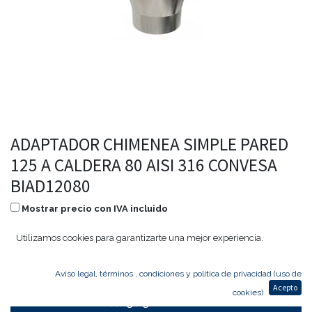
ADAPTADOR CHIMENEA SIMPLE PARED
125 A CALDERA 80 AISI 316 CONVESA
BIAD12080
Mostrar precio con IVA incluido
46,17
€
22,16
€
Utilizamos cookies para garantizarte una mejor experiencia.
Aviso legal, términos , condiciones y política de privacidad (uso de
Acepto
cookies)
Agregar al carrito