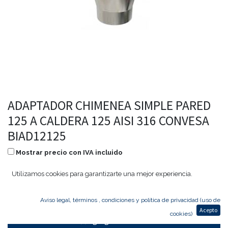
ADAPTADOR CHIMENEA SIMPLE PARED
125 A CALDERA 125 AISI 316 CONVESA
BIAD12125
Mostrar precio con IVA incluido
12,18
€
5,85
€
Utilizamos cookies para garantizarte una mejor experiencia.
Aviso legal, términos , condiciones y política de privacidad (uso de
Acepto
cookies)
Agregar al carrito