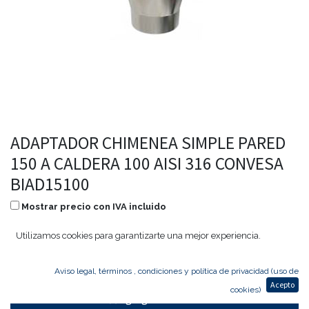
ADAPTADOR CHIMENEA SIMPLE PARED
150 A CALDERA 100 AISI 316 CONVESA
BIAD15100
Mostrar precio con IVA incluido
50,22
€
24,11
€
Utilizamos cookies para garantizarte una mejor experiencia.
Aviso legal, términos , condiciones y política de privacidad (uso de
Acepto
cookies)
Agregar al carrito