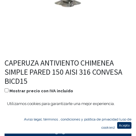
CAPERUZA ANTIVIENTO CHIMENEA
SIMPLE PARED 150 AISI 316 CONVESA
BICD15
Mostrar precio con IVA incluido
102,22
€
49,07
€
Utilizamos cookies para garantizarte una mejor experiencia.
Aviso legal, términos , condiciones y política de privacidad (uso de
Acepto
cookies)
Agregar al carrito