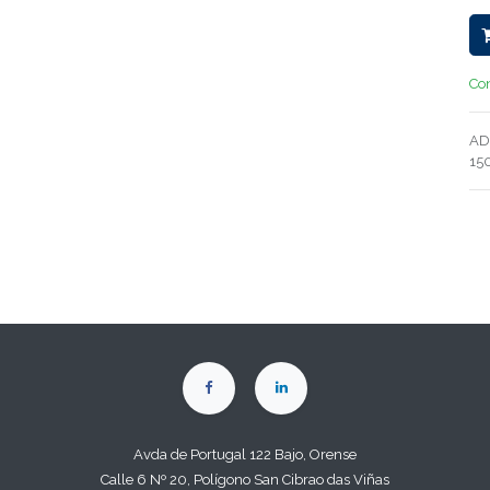
Con
AD
15
Avda de Portugal 122 Bajo, Orense
Calle 6 Nº 20, Polígono San Cibrao das Viñas