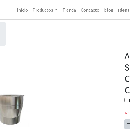
Inicio
Productos
Tienda
Contacto
blog
Ident
A
S
C
C
51