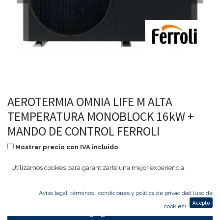
AEROTERMIA OMNIA LIFE M ALTA
TEMPERATURA MONOBLOCK 16kW +
MANDO DE CONTROL FERROLI
Mostrar precio con IVA incluido
10.326,02
€
6.402,13
€
Utilizamos cookies para garantizarte una mejor experiencia.
Aviso legal, términos , condiciones y política de privacidad (uso de
Acepto
cookies)
Agregar al carrito