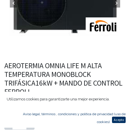
AEROTERMIA OMNIA LIFE M ALTA
TEMPERATURA MONOBLOCK
TRIFÁSICA16kW + MANDO DE CONTROL
FERROLI
Utilizamos cookies para garantizarte una mejor experiencia.
Mostrar precio con IVA incluido
10.882,02
€
6.746,85
€
Aviso legal, términos , condiciones y política de privacidad (uso de
Acepto
cookies)