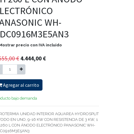
LECTRÓNICO
ANASONIC WH-
DC0916M3E5AN3
Mostrar precio con IVA incluido
555,00
€
4.444,00
€
Agregar al carrito
oducto bajo demanda
ROTERMIA UNIDAD INTERIOR AQUAREA HYDROSPLIT
TODO EN UNO, 9-16 KW CON RESISTENCIA DE 3 KW, 1
 260 L CON ÁNODO ELECTRÓNICO PANASONIC WH-
C0916M3E5AN3