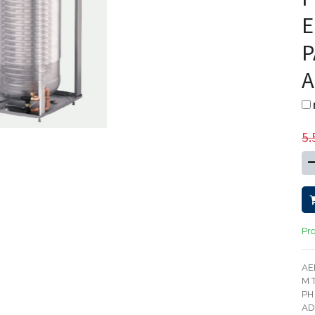
E
P
A
5.
Pr
AE
M 
PH
AD