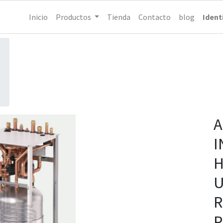
Inicio
Productos
Tienda
Contacto
blog
Ident
A
I
H
U
R
P