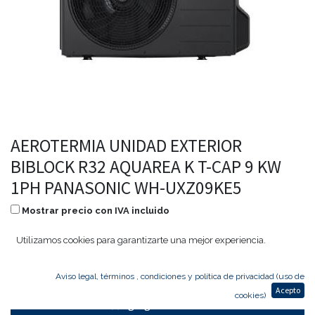
AEROTERMIA UNIDAD EXTERIOR
BIBLOCK R32 AQUAREA K T-CAP 9 KW
1PH PANASONIC WH-UXZ09KE5
Mostrar precio con IVA incluido
4.408,00
€
3.526,40
€
Utilizamos cookies para garantizarte una mejor experiencia.
Aviso legal, términos , condiciones y política de privacidad (uso de
Acepto
cookies)
Agregar al carrito