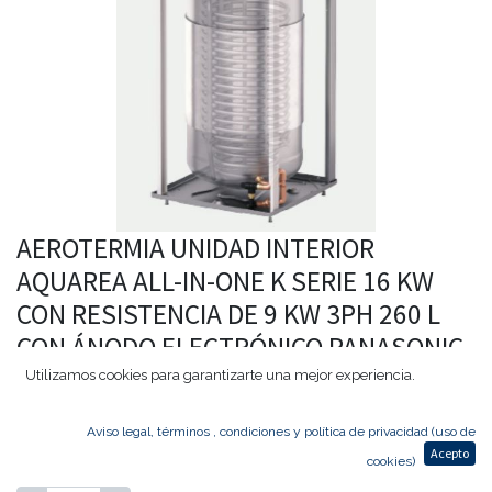
AEROTERMIA UNIDAD INTERIOR
AQUAREA ALL-IN-ONE K SERIE 16 KW
CON RESISTENCIA DE 9 KW 3PH 260 L
CON ÁNODO ELECTRÓNICO PANASONIC
WH-ADC16K9E8AN3
Utilizamos cookies para garantizarte una mejor experiencia.
Mostrar precio con IVA incluido
Aviso legal, términos , condiciones y política de privacidad (uso de
Acepto
8.038,00
€
6.430,40
€
cookies)