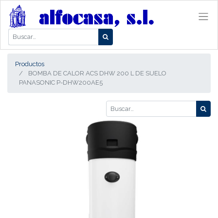
Productos
BOMBA DE CALOR ACS DHW 200 L DE SUELO
PANASONIC P-DHW200AE5