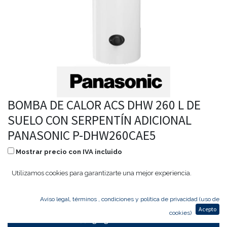
BOMBA DE CALOR ACS DHW 260 L DE
SUELO CON SERPENTÍN ADICIONAL
PANASONIC P-DHW260CAE5
Mostrar precio con IVA incluido
3.240,00
€
2.592,00
€
Utilizamos cookies para garantizarte una mejor experiencia.
Aviso legal, términos , condiciones y política de privacidad (uso de
Acepto
cookies)
Agregar al carrito