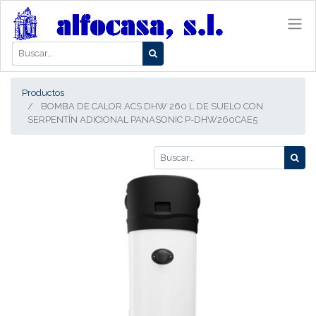
Productos
BOMBA DE CALOR ACS DHW 260 L DE SUELO CON
SERPENTÍN ADICIONAL PANASONIC P-DHW260CAE5