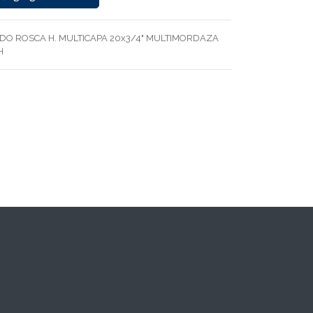
DO ROSCA H. MULTICAPA 20x3/4" MULTIMORDAZA
H