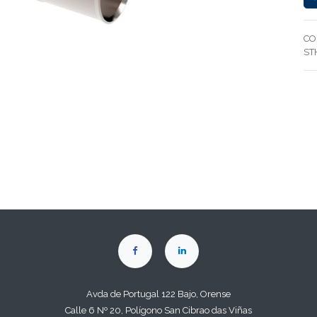
CO
ST
Avda de Portugal 122 Bajo, Orense
Calle 6 Nº 20, Polígono San Cibrao das Viñas