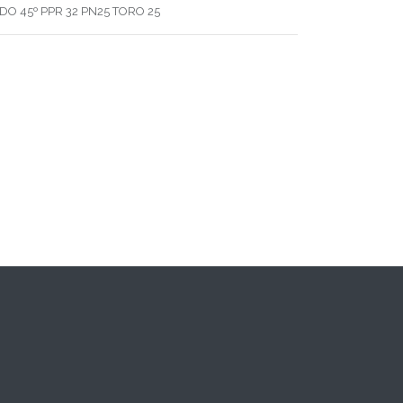
DO 45º PPR 32 PN25 TORO 25