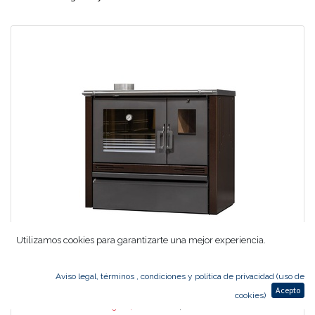
Utilizamos cookies para garantizarte una mejor experiencia.
Aviso legal, términos , condiciones y política de privacidad (uso de
COCINA LEÑA ME16 BRONZE PV 6,8kw METLOR
Acepto
cookies)
960,00
€
816,00
€