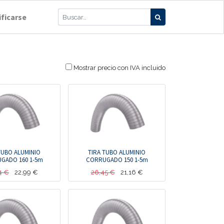
ificarse
Mostrar precio con IVA incluido
TUBO ALUMINIO
TIRA TUBO ALUMINIO
GADO 160 1-5m
CORRUGADO 150 1-5m
4
€
22,99
€
26,45
€
21,16
€