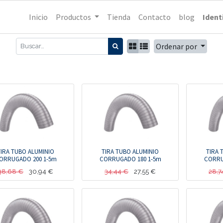
Inicio
Productos
Tienda
Contacto
blog
Ident
Ordenar por
TIRA TUBO ALUMINIO
TIRA TUBO ALUMINIO
TIRA 
ORRUGADO 200 1-5m
CORRUGADO 180 1-5m
CORRU
38,68
€
30,94
€
34,44
€
27,55
€
28,7