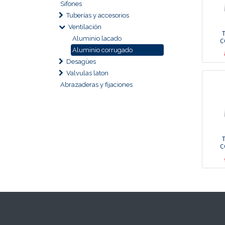
Sifones
Tuberías y accesorios
Ventilación
Aluminio lacado
C
Aluminio corrugado
Desagües
Valvulas laton
Abrazaderas y fijaciones
C