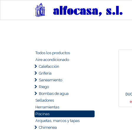
Todos los productos
Aire acondicionado
Calefacción
Grifería
Saneamiento
Riego
Bombas de agua
DUC
Selladores
1
Herramientas
Piscinas
Arquetas, marcos y tapas
Chimenea